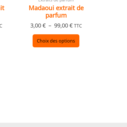
du
du
it
Madaoui extrait de
produit
produit
parfum
3,00
€
–
99,00
€
C
TTC
Choix des options