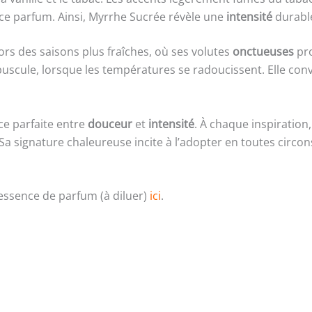
 ce parfum. Ainsi, Myrrhe Sucrée révèle une
intensité
durabl
ors des saisons plus fraîches, où ses volutes
onctueuses
pro
scule, lorsque les températures se radoucissent. Elle con
ce parfaite entre
douceur
et
intensité
. À chaque inspiration
Sa signature chaleureuse incite à l’adopter en toutes circ
essence de parfum (à diluer)
ici
.