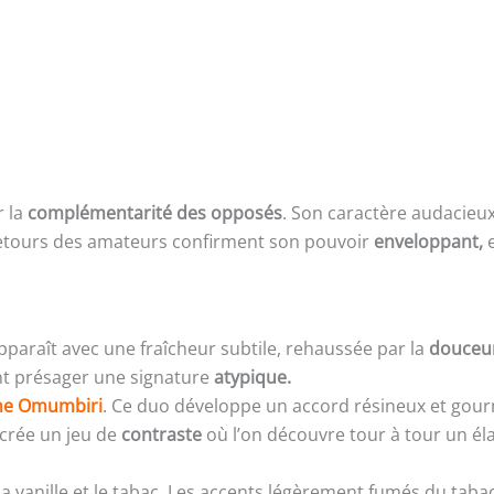
r la
complémentarité des opposés
. Son caractère audacieu
retours des amateurs confirment son pouvoir
enveloppant,
e
paraît avec une fraîcheur subtile, rehaussée par la
douceur
ant présager une signature
atypique.
he Omumbiri
. Ce duo développe un accord résineux et gourm
 crée un jeu de
contraste
où l’on découvre tour à tour un él
 la vanille et le tabac. Les accents légèrement fumés du taba