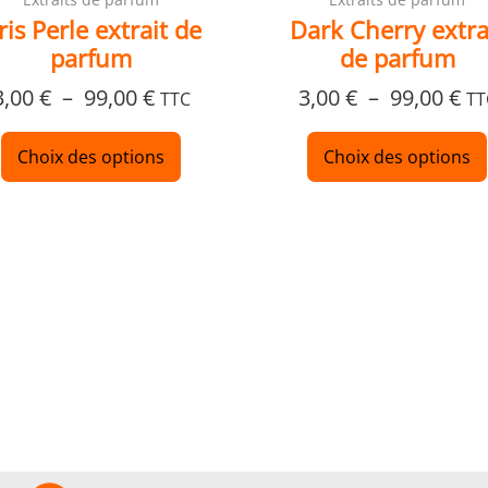
du
ris Perle extrait de
Dark Cherry extra
produit
parfum
de parfum
3,00
€
–
99,00
€
3,00
€
–
99,00
€
TTC
TT
Choix des options
Choix des options