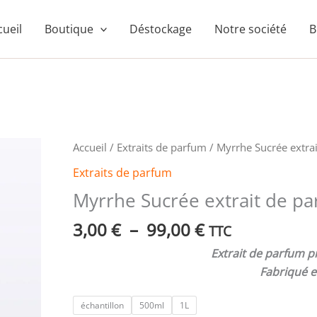
cueil
Boutique
Déstockage
Notre société
B
Plage
quantité
Accueil
/
Extraits de parfum
/ Myrrhe Sucrée extra
de
de
Extraits de parfum
prix :
Myrrhe
Myrrhe Sucrée extrait de p
3,00 €
Sucrée
à
extrait
3,00
€
–
99,00
€
TTC
99,00 €
de
Extrait de parfum p
parfum
Fabriqué e
échantillon
500ml
1L