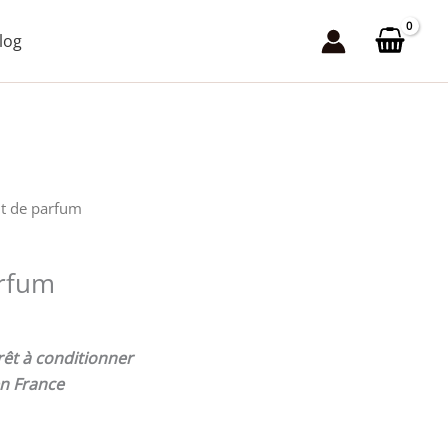
3,00 €
log
à
99,00 €
it de parfum
arfum
rêt à conditionner
n France