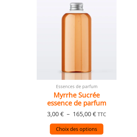
prix :
a
3,00 €
plusieurs
à
variations.
165,00 €
Les
options
peuvent
être
choisies
sur
la
page
Essences de parfum
du
Myrrhe Sucrée
produit
essence de parfum
3,00
€
–
165,00
€
TTC
Choix des options