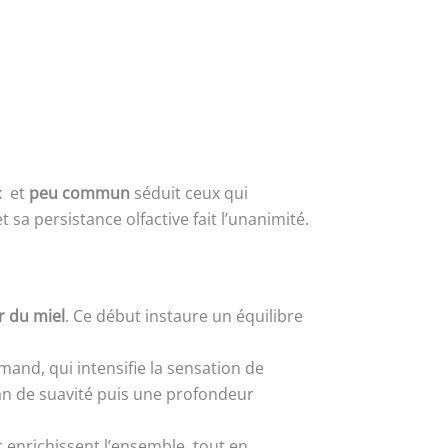
x et
peu commun
séduit ceux qui
t sa persistance olfactive fait l’unanimité.
 du miel
. Ce début instaure un équilibre
and, qui intensifie la sensation de
an de suavité puis une profondeur
c enrichissent l’ensemble, tout en