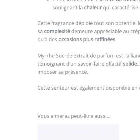
soulignant la
chaleur
qui caractérise
Cette fragrance déploie tout son potentiel l
sa
complexité
demeure appréciable au crépu
qu’à des
occasions plus raffinées
.
Myrrhe Sucrée extrait de parfum est l’allian
témoignant d’un savoir-faire olfactif
solide.
imposer sa présence.
Cette senteur est également disponible en 
Vous aimerez peut-être aussi…
Plage
Ce
de
produit