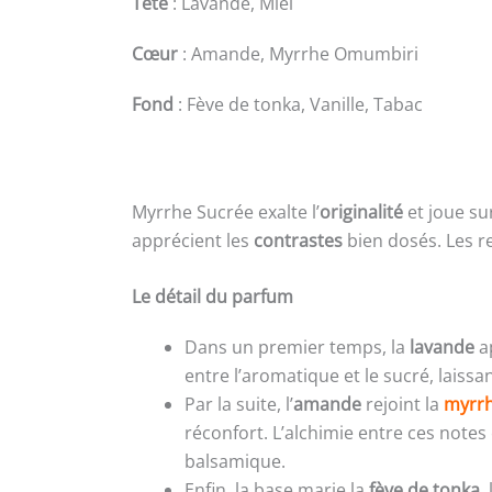
Tête
: Lavande, Miel
Cœur
: Amande, Myrrhe Omumbiri
Fond
: Fève de tonka, Vanille, Tabac
Myrrhe Sucrée exalte l’
originalité
et joue su
apprécient les
contrastes
bien dosés. Les 
Le détail du parfum
Dans un premier temps, la
lavande
ap
entre l’aromatique et le sucré, laiss
Par la suite, l’
amande
rejoint la
myrr
réconfort. L’alchimie entre ces notes
balsamique.
Enfin, la base marie la
fève de tonka
,