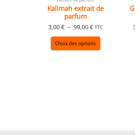
du
Kalimah extrait de
G
produit
parfum
3,00
€
–
99,00
€
TTC
Choix des options