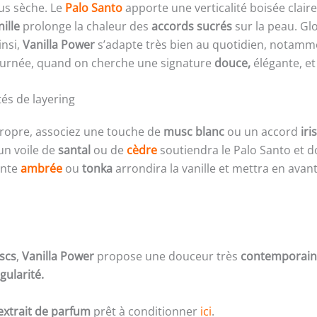
lus sèche. Le
Palo Santo
apporte une verticalité boisée claire
ille
prolonge la chaleur des
accords sucrés
sur la peau. Gl
insi,
Vanilla Power
s’adapte très bien au quotidien, notamme
e journée, quand on cherche une signature
douce,
élégante, e
tés de layering
 propre, associez une touche de
musc blanc
ou un accord
iris
 un voile de
santal
ou de
cèdre
soutiendra le Palo Santo et do
inte
ambrée
ou
tonka
arrondira la vanille et mettra en avant
scs
,
Vanilla Power
propose une douceur très
contemporain
gularité.
extrait de parfum
prêt à conditionner
ici
.