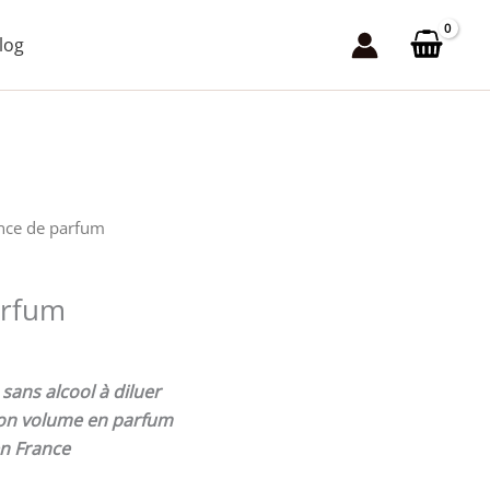
3,00 €
log
à
169,00 €
ence de parfum
arfum
ans alcool à diluer
 son volume en parfum
n France