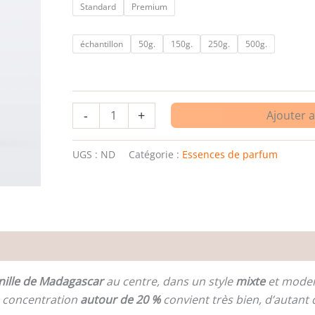
Standard
Premium
échantillon
50g.
150g.
250g.
500g.
-
+
Ajouter 
UGS :
ND
Catégorie :
Essences de parfum
es
nille de Madagascar
au centre, dans un style
mixte
et moder
e concentration
autour de 20 %
convient très bien, d’autant q