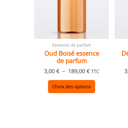
peuvent
être
choisies
sur
la
page
Essences de parfum
du
Oud Boisé essence
Dé
produit
de parfum
3,00
€
–
189,00
€
3
TTC
Choix des options