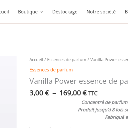
cueil
Boutique
Déstockage
Notre société
B
Plage
quantité
Accueil
/
Essences de parfum
/ Vanilla Power ess
de
de
Essences de parfum
prix :
Vanilla
Vanilla Power essence de p
3,00 €
Power
à
essence
3,00
€
–
169,00
€
TTC
169,00 €
de
Concentré de parfum s
parfum
Produit jusqu’à 8 fois
Fabriqué e