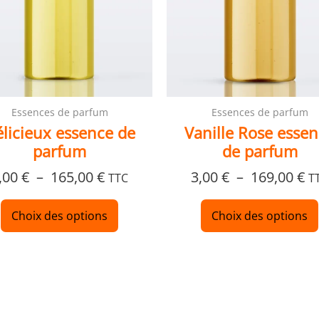
peuvent
être
choisies
sur
la
page
Essences de parfum
Essences de parfum
du
licieux essence de
Vanille Rose esse
produit
parfum
de parfum
,00
€
–
165,00
€
3,00
€
–
169,00
€
TTC
T
Choix des options
Choix des options