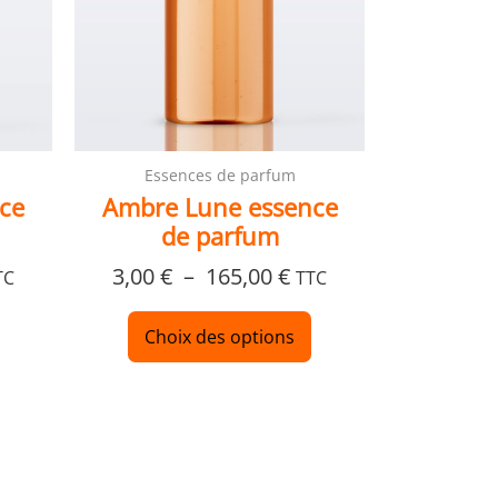
peuvent
peuvent
être
être
choisies
choisies
sur
sur
la
la
page
page
Essences de parfum
du
du
nce
Ambre Lune essence
produit
produit
de parfum
3,00
€
–
165,00
€
TC
TTC
Choix des options