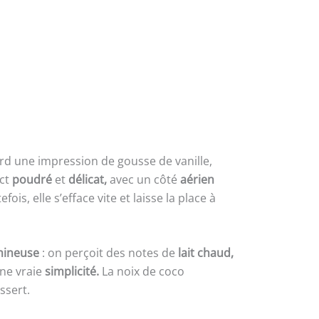
rd une impression de gousse de vanille,
ect
poudré
et
délicat,
avec un côté
aérien
s, elle s’efface vite et laisse la place à
umineuse
: on perçoit des notes de
lait chaud,
une vraie
simplicité.
La noix de coco
ssert.