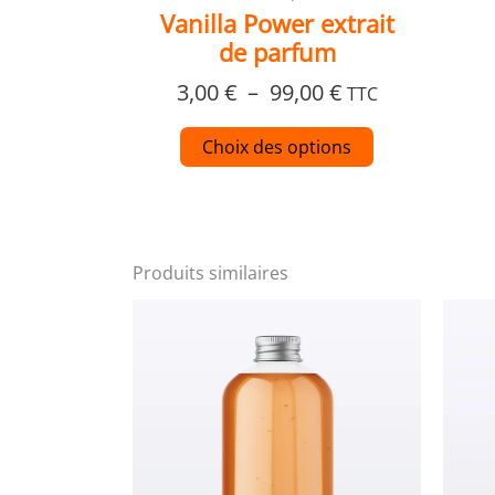
du
Vanilla Power extrait
produit
de parfum
3,00
€
–
99,00
€
TTC
Choix des options
Produits similaires
Plage
Ce
de
produit
prix :
a
3,00 €
plusieurs
à
variations.
189,00 €
Les
options