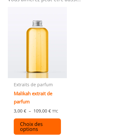
Plage
Ce
de
produit
prix :
3,00 €
a
à
plusieurs
109,00 €
variations.
Les
options
peuvent
être
choisies
Extraits de parfum
sur
Malikah extrait de
la
parfum
page
3,00
€
–
109,00
€
TTC
du
Choix des
produit
options