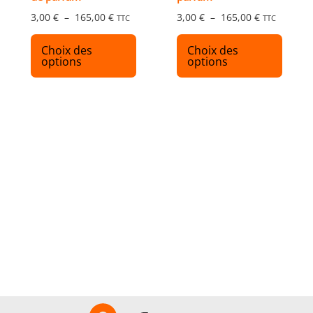
page
page
3,00
€
–
165,00
€
3,00
€
–
165,00
€
TTC
TTC
du
du
produit
produ
Choix des
Choix des
options
options