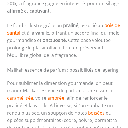
20%, la fragrance gagne en intensité, pour un sillage
affirmé
et
captivant.
Le fond s’illustre grâce au
praliné
, associé au
bois de
santal
et à la
vanille
, offrant un accord final qui mêle
gourmandise et
onctuosité.
Cette base veloutée
prolonge le plaisir olfactif tout en préservant
l’équilibre global de la fragrance.
Malikah essence de parfum : possibilités de layering
Pour sublimer la dimension gourmande, on peut
marier Malikah essence de parfum à une essence
caramélisée
, voire
ambrée
, afin de renforcer le
praliné et la vanille. À l’inverse, si l’on souhaite un
rendu plus sec, un soupçon de notes
boisées
ou
épicées supplémentaires (cèdre, poivre) permettra
de contraster la facette sucrée, tout en préservant la