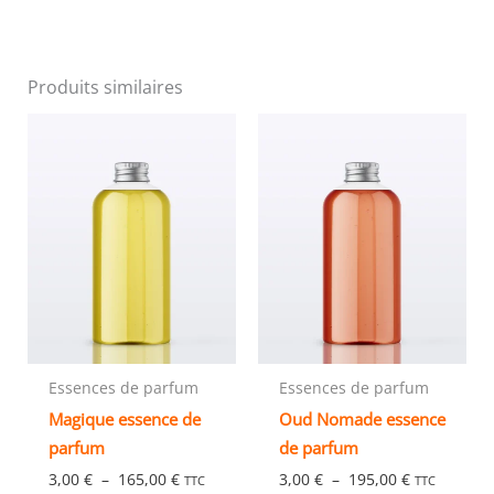
Produits similaires
Plage
Plage
Ce
Ce
de
de
produit
produ
prix :
prix :
3,00 €
3,00 €
a
a
à
à
plusieurs
plusi
165,00 €
195,00 €
variations.
variat
Les
Les
options
optio
peuvent
peuve
être
être
choisies
chois
Essences de parfum
Essences de parfum
sur
sur
Magique essence de
Oud Nomade essence
la
la
parfum
de parfum
page
page
3,00
€
–
165,00
€
3,00
€
–
195,00
€
TTC
TTC