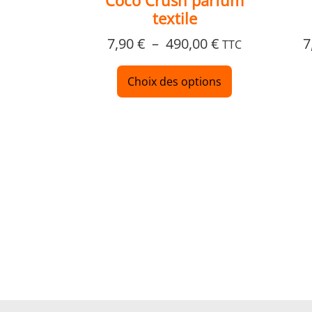
Coco Crush parfum
produit
textile
7,90
€
–
490,00
€
7
TTC
Choix des options