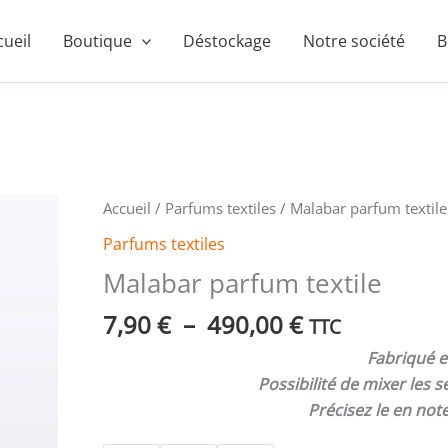
cueil
Boutique
Déstockage
Notre société
B
Plage
quantité
Accueil
/
Parfums textiles
/ Malabar parfum textile
de
de
Parfums textiles
prix :
Malabar
Malabar parfum textile
7,90 €
parfum
à
textile
7,90
€
–
490,00
€
TTC
490,00 €
Fabriqué e
Possibilité de mixer les 
Précisez le en no