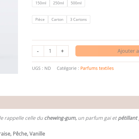
150ml
250ml
500ml
Pièce
Carton
3 Cartons
-
+
Ajouter 
UGS :
ND
Catégorie :
Parfums textiles
es
e rappelle celle du
chewing-gum,
un parfum gai et
pétillant
aise, Pêche, Vanille