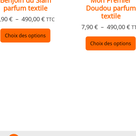
Benjoin du Siam
Mon Premier
produit
parfum textile
Doudou parfum
textile
,90
€
–
490,00
€
TTC
7,90
€
–
490,00
€
T
Choix des options
Choix des options