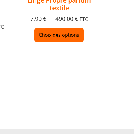
Linge Propre parfum
produit
produit
textile
7,90
€
–
490,00
€
TTC
TC
Choix des options