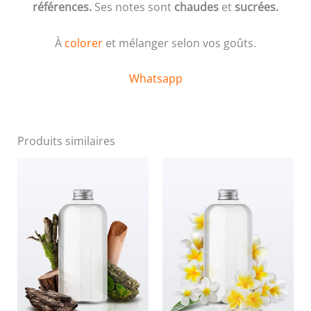
références.
Ses notes sont
chaudes
et
sucrées.
À
colorer
et mélanger selon vos goûts.
Whatsapp
Produits similaires
Plage
Plage
Ce
Ce
de
de
produit
produ
prix :
prix :
3,00 €
3,00 €
a
a
à
à
plusieurs
plusi
59,00 €
59,00 €
variations.
variat
Les
Les
options
optio
peuvent
peuve
être
être