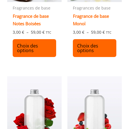
choisies
chois
Fragrances de base
Fragrances de base
sur
sur
Fragrance de base
Fragrance de base
la
la
Notes Boisées
Monoï
page
page
3,00
€
–
59,00
€
3,00
€
–
59,00
€
TTC
TTC
du
du
produit
produ
Choix des
Choix des
options
options
Plage
Plage
Ce
Ce
de
de
produit
produ
prix :
prix :
3,00 €
3,00 €
a
a
à
à
plusieurs
plusi
59,00 €
59,00 €
variations.
variat
Les
Les
options
optio