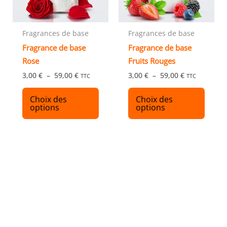
peuvent
peuve
être
être
choisies
chois
Fragrances de base
Fragrances de base
sur
sur
Fragrance de base
Fragrance de base
la
la
Rose
Fruits Rouges
page
page
3,00
€
–
59,00
€
3,00
€
–
59,00
€
TTC
TTC
du
du
produit
produ
Choix des
Choix des
options
options