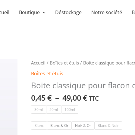
cueil
Boutique
Déstockage
Notre société
B
Plage
quantité
Accueil
/
Boîtes et étuis
/ Boite classique pour fla
de
de
Boîtes et étuis
prix :
Boite
Boite classique pour flacon
0,45 €
classique
à
pour
0,45
€
–
49,00
€
TTC
49,00 €
flacon
de
30ml
50ml
100ml
parfum
Blanc
Blanc & Or
Noir & Or
Blanc & Noir