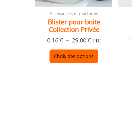
la
page
Accessoires et machines
du
Blister pour boite
produit
Collection Privée
0,16
€
–
29,00
€
1
TTC
Choix des options