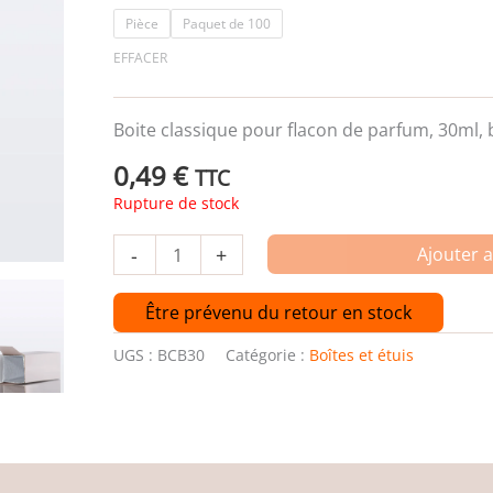
Pièce
Paquet de 100
EFFACER
Boite classique pour flacon de parfum, 30ml, b
0,49
€
TTC
Rupture de stock
-
+
Ajouter 
Être prévenu du retour en stock
UGS :
BCB30
Catégorie :
Boîtes et étuis
es