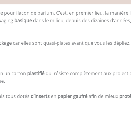
ue
pour flacon de parfum. C’est, en premier lieu, la manière l
ckaging
basique
dans le milieu, depuis des dizaines d’années
ckage
car elles sont quasi-plates avant que vous les dépliez. 
ion un carton
plastifié
qui résiste complètement aux projectio
se.
is tous dotés
d’inserts
en
papier gaufré
afin de mieux
prot