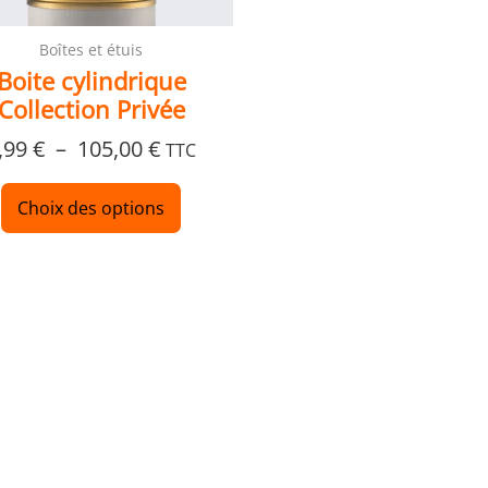
la
page
Boîtes et étuis
du
Boite cylindrique
produit
Collection Privée
,99
€
–
105,00
€
TTC
Choix des options